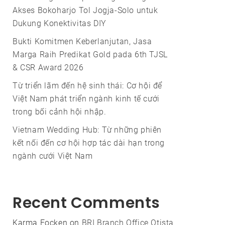
Akses Bokoharjo Tol Jogja-Solo untuk
Dukung Konektivitas DIY
Bukti Komitmen Keberlanjutan, Jasa
Marga Raih Predikat Gold pada 6th TJSL
& CSR Award 2026
Từ triển lãm đến hệ sinh thái: Cơ hội để
Việt Nam phát triển ngành kinh tế cưới
trong bối cảnh hội nhập.
Vietnam Wedding Hub: Từ những phiên
kết nối đến cơ hội hợp tác dài hạn trong
ngành cưới Việt Nam
Recent Comments
Karma Focken
on
BRI Branch Office Otista