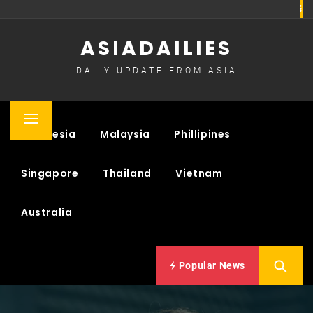
Skip
to
ASIADAILIES
content
DAILY UPDATE FROM ASIA
Primary
Indonesia
Malaysia
Phillipines
Menu
Singapore
Thailand
Vietnam
Australia
Popular News