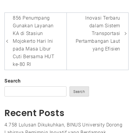
Post
856 Penumpang
Inovasi Terbaru
navigation
Gunakan Layanan
dalam Sistem
KA di Stasiun
Transportasi
Mojokerto Hari Ini
Pertambangan Laut
pada Masa Libur
yang Efisien
Cuti Bersama HUT
ke-80 RI
Search
Search
Recent Posts
4.758 Lulusan Dikukuhkan, BINUS University Dorong
Lahirnya Pemimpin Inovatif yang Berdampak