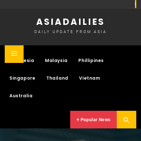
Skip
to
ASIADAILIES
content
DAILY UPDATE FROM ASIA
Primary
Indonesia
Malaysia
Phillipines
Menu
Singapore
Thailand
Vietnam
Australia
Popular News