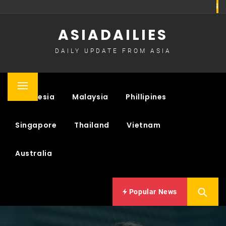
Skip
to
ASIADAILIES
content
DAILY UPDATE FROM ASIA
Primary
Indonesia
Malaysia
Phillipines
Menu
Singapore
Thailand
Vietnam
Australia
Popular News