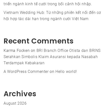
triển ngành kinh tế cưới trong bối cảnh hội nhập.
Vietnam Wedding Hub: Từ những phiên kết nối đến cơ
hội hợp tác dài hạn trong ngành cưới Việt Nam
Recent Comments
Karma Focken
on
BRI Branch Office Otista dan BRINS
Serahkan Simbolis Klaim Asuransi kepada Nasabah
Terdampak Kebakaran
A WordPress Commenter
on
Hello world!
Archives
August 2026