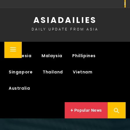
Skip
to
ASIADAILIES
content
DAILY UPDATE FROM ASIA
Primary
Indonesia
Malaysia
Phillipines
Menu
Singapore
Thailand
Vietnam
Australia
Popular News