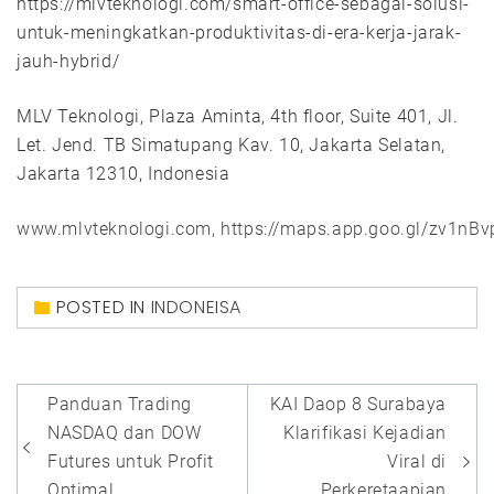
https://mlvteknologi.com/smart-office-sebagai-solusi-
untuk-meningkatkan-produktivitas-di-era-kerja-jarak-
jauh-hybrid/
MLV Teknologi, Plaza Aminta, 4th floor, Suite 401, Jl.
Let. Jend. TB Simatupang Kav. 10, Jakarta Selatan,
Jakarta 12310, Indonesia
www.mlvteknologi.com,
https://maps.app.goo.gl/zv1nB
POSTED IN
INDONEISA
Post
Panduan Trading
KAI Daop 8 Surabaya
navigation
NASDAQ dan DOW
Klarifikasi Kejadian
Futures untuk Profit
Viral di
Optimal
Perkeretaapian