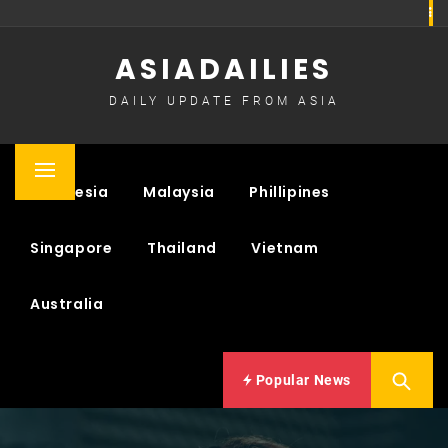
Skip
to
ASIADAILIES
content
DAILY UPDATE FROM ASIA
Primary
Indonesia
Malaysia
Phillipines
Menu
Singapore
Thailand
Vietnam
Australia
Popular News