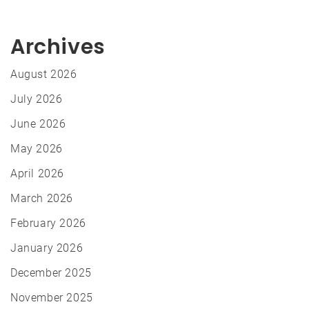
Archives
August 2026
July 2026
June 2026
May 2026
April 2026
March 2026
February 2026
January 2026
December 2025
November 2025