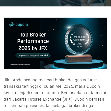
Jika Anda sedang mencari broker dengan volume
transaksi tertinggi di bulan Mei 2025, maka Dupoin
layak menjadi sorotan utama. Berdasarkan data resmi
dari Jakarta Futures Exchange (JFX), Dupoin berhasil
menempati posisi teratas sebagai broker dengan