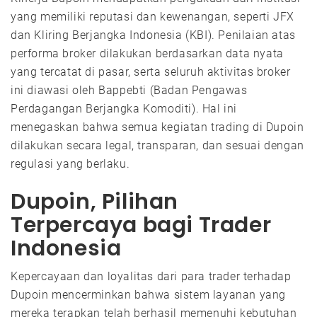
yang memiliki reputasi dan kewenangan, seperti JFX
dan Kliring Berjangka Indonesia (KBI). Penilaian atas
performa broker dilakukan berdasarkan data nyata
yang tercatat di pasar, serta seluruh aktivitas broker
ini diawasi oleh Bappebti (Badan Pengawas
Perdagangan Berjangka Komoditi). Hal ini
menegaskan bahwa semua kegiatan trading di Dupoin
dilakukan secara legal, transparan, dan sesuai dengan
regulasi yang berlaku.
Dupoin, Pilihan
Terpercaya bagi Trader
Indonesia
Kepercayaan dan loyalitas dari para trader terhadap
Dupoin mencerminkan bahwa sistem layanan yang
mereka terapkan telah berhasil memenuhi kebutuhan