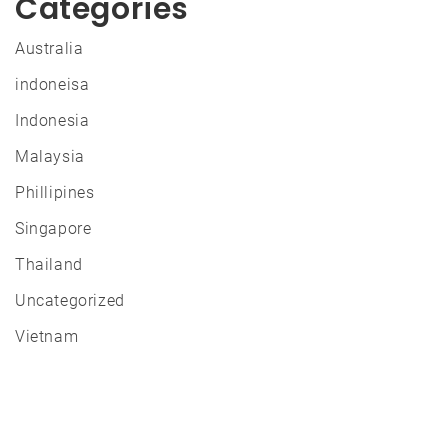
Categories
Australia
indoneisa
Indonesia
Malaysia
Phillipines
Singapore
Thailand
Uncategorized
Vietnam