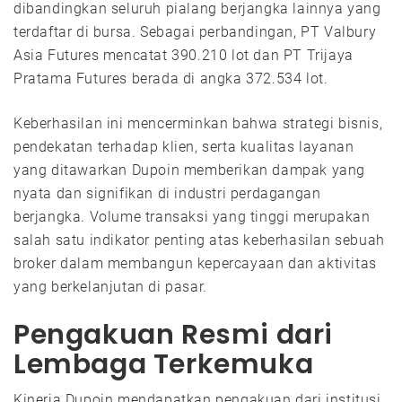
dibandingkan seluruh pialang berjangka lainnya yang
terdaftar di bursa. Sebagai perbandingan, PT Valbury
Asia Futures mencatat 390.210 lot dan PT Trijaya
Pratama Futures berada di angka 372.534 lot.
Keberhasilan ini mencerminkan bahwa strategi bisnis,
pendekatan terhadap klien, serta kualitas layanan
yang ditawarkan Dupoin memberikan dampak yang
nyata dan signifikan di industri perdagangan
berjangka. Volume transaksi yang tinggi merupakan
salah satu indikator penting atas keberhasilan sebuah
broker dalam membangun kepercayaan dan aktivitas
yang berkelanjutan di pasar.
Pengakuan Resmi dari
Lembaga Terkemuka
Kinerja Dupoin mendapatkan pengakuan dari institusi