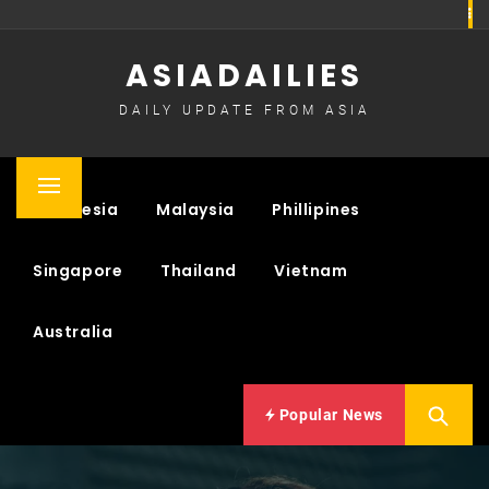
Skip
to
ASIADAILIES
content
DAILY UPDATE FROM ASIA
Primary
Indonesia
Malaysia
Phillipines
Menu
Singapore
Thailand
Vietnam
Australia
Popular News