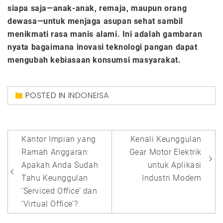
siapa saja—anak-anak, remaja, maupun orang
dewasa—untuk menjaga asupan sehat sambil
menikmati rasa manis alami. Ini adalah gambaran
nyata bagaimana inovasi teknologi pangan dapat
mengubah kebiasaan konsumsi masyarakat.
POSTED IN
INDONEISA
Post
Kantor Impian yang
Kenali Keunggulan
navigation
Ramah Anggaran:
Gear Motor Elektrik
Apakah Anda Sudah
untuk Aplikasi
Tahu Keunggulan
Industri Modern
‘Serviced Office’ dan
‘Virtual Office’?