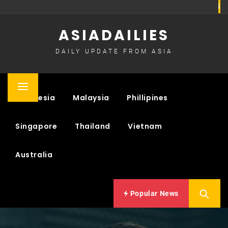
Skip
to
ASIADAILIES
content
DAILY UPDATE FROM ASIA
Primary
Indonesia
Malaysia
Phillipines
Menu
Singapore
Thailand
Vietnam
Australia
Popular News