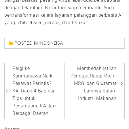
Jangan biarkan pesaing Anda lebih dulu beradaptasi
dengan teknologi. Barantum siap membantu Anda
bertransformasi ke era layanan pelanggan berbasis AI
yang lebih efisien, cerdas, dan terukur.
POSTED IN
INDONEISA
Post
Pergi ke
Membedah Istilah
navigation
Karimunjawa Naik
Penguat Rasa: Micin,
Pesawat Perintis?
MSG, dan Glutamat
KAI Daop 4 Bagikan
Lainnya dalam
Tips untuk
Industri Makanan
Penumpang KA dari
Berbagai Daerah