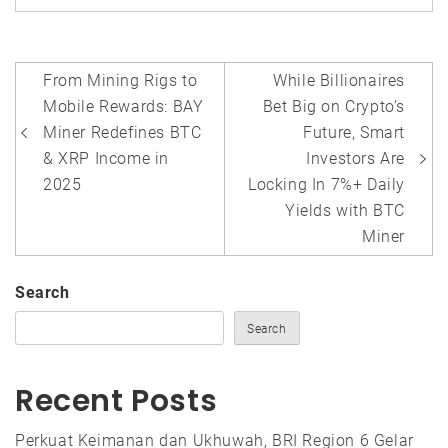
Post
From Mining Rigs to
While Billionaires
navigation
Mobile Rewards: BAY
Bet Big on Crypto’s
Miner Redefines BTC
Future, Smart
& XRP Income in
Investors Are
2025
Locking In 7%+ Daily
Yields with BTC
Miner
Search
Search
Recent Posts
Perkuat Keimanan dan Ukhuwah, BRI Region 6 Gelar