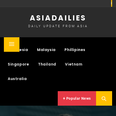
Skip
to
ASIADAILIES
content
DAILY UPDATE FROM ASIA
Primary
Indonesia
Malaysia
Phillipines
Menu
Singapore
Thailand
Vietnam
Australia
Popular News