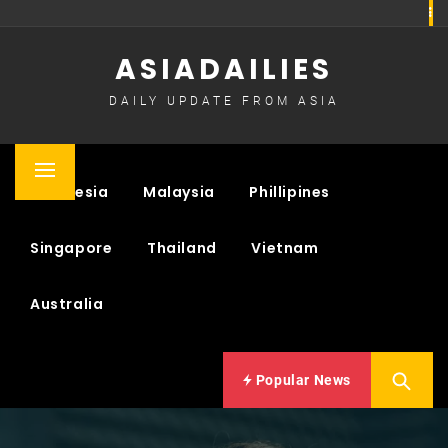
Skip
to
ASIADAILIES
content
DAILY UPDATE FROM ASIA
Primary
Indonesia
Malaysia
Phillipines
Menu
Singapore
Thailand
Vietnam
Australia
Popular News