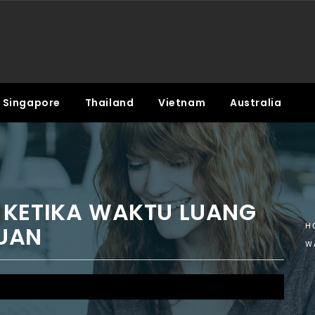
Singapore
Thailand
Vietnam
Australia
 KETIKA WAKTU LUANG
UAN
H
W