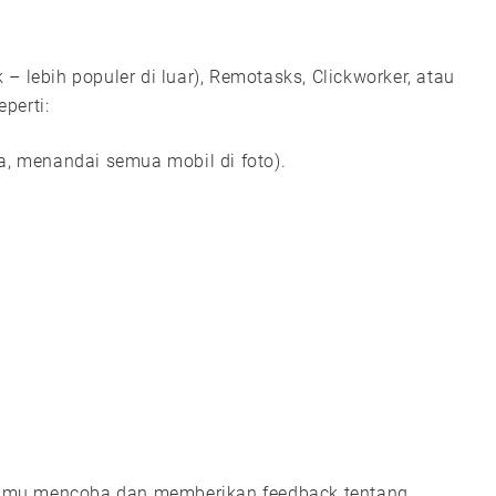
– lebih populer di luar), Remotasks, Clickworker, atau
perti:
a, menandai semua mobil di foto).
amu mencoba dan memberikan feedback tentang