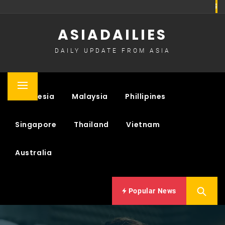
Skip
to
ASIADAILIES
content
DAILY UPDATE FROM ASIA
Primary
Indonesia
Malaysia
Phillipines
Menu
Singapore
Thailand
Vietnam
Australia
Popular News