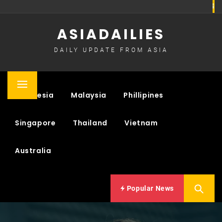
Skip
to
ASIADAILIES
content
DAILY UPDATE FROM ASIA
Primary
Indonesia
Malaysia
Phillipines
Menu
Singapore
Thailand
Vietnam
Australia
Popular News