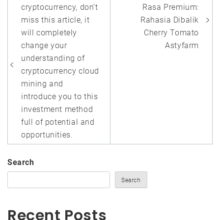
navigation
cryptocurrency, don’t
Rasa Premium:
miss this article, it
Rahasia Dibalik
will completely
Cherry Tomato
change your
Astyfarm
understanding of
cryptocurrency cloud
mining and
introduce you to this
investment method
full of potential and
opportunities.
Search
Search
Recent Posts