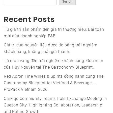
Search
Recent Posts
Từ giá trị sản phẩm đến giá trị thương hiệu: Bài toán
mới của doanh nghiệp F&B.
Giá trị của nguyên liệu được đo bằng trải nghiệm
khách hàng, không phải giá thành.
Từ rượu vang đến trải nghiệm khách hàng: Góc nhìn
của Huy Nguyễn tại The Gastronomy Blueprint.
Red Apron Fine Wines & Spirits đồng hành cùng The
Gastronomy Blueprint tại Vietfood & Beverage –
ProPack Vietnam 2026.
Carziqo Community Teams Hold Exchange Meeting in
Quezon City, Highlighting Collaboration, Leadership
and Future Growth