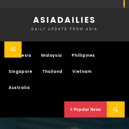
Skip
to
ASIADAILIES
content
DAILY UPDATE FROM ASIA
Primary
Indonesia
Malaysia
Phillipines
Menu
Singapore
Thailand
Vietnam
Australia
Popular News