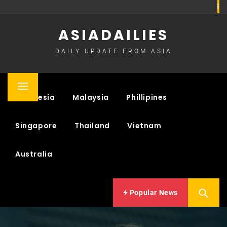
Skip
to
ASIADAILIES
content
DAILY UPDATE FROM ASIA
Primary
Indonesia
Malaysia
Phillipines
Menu
Singapore
Thailand
Vietnam
Australia
Popular News