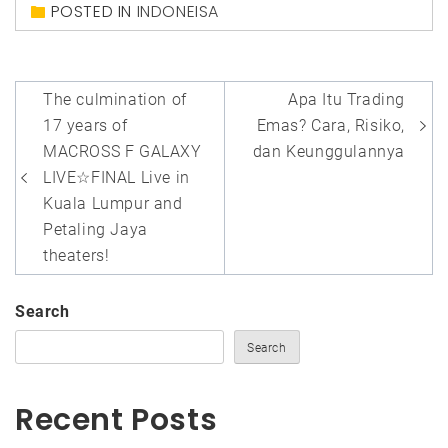
POSTED IN
INDONEISA
Post
The culmination of
Apa Itu Trading
navigation
17 years of
Emas? Cara, Risiko,
MACROSS F GALAXY
dan Keunggulannya
LIVE☆FINAL Live in
Kuala Lumpur and
Petaling Jaya
theaters!
Search
Search
Recent Posts