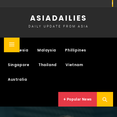
Skip
to
ASIADAILIES
content
DAILY UPDATE FROM ASIA
Primary
Indonesia
Malaysia
Phillipines
Menu
Singapore
Thailand
Vietnam
Australia
Popular News