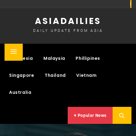
Skip
to
ASIADAILIES
content
DAILY UPDATE FROM ASIA
Primary
Indonesia
Malaysia
Phillipines
Menu
Singapore
Thailand
Vietnam
Australia
Popular News