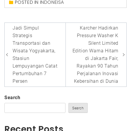
POSTED IN
INDONEISA
Post
Jadi Simpul
Karcher Hadirkan
navigation
Strategis
Pressure Washer K
Transportasi dan
Silent Limited
Wisata Yogyakarta,
Edition Warna Hitam
Stasiun
di Jakarta Fair,
Lempuyangan Catat
Rayakan 90 Tahun
Pertumbuhan 7
Perjalanan Inovasi
Persen
Kebersihan di Dunia
Search
Search
Recent Posts