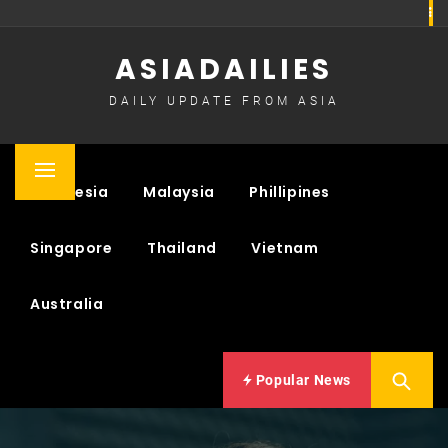
Skip
to
ASIADAILIES
content
DAILY UPDATE FROM ASIA
Primary
Indonesia
Malaysia
Phillipines
Menu
Singapore
Thailand
Vietnam
Australia
Popular News