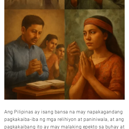
Ang Pilipinas ay isang bansa na may napakagandang
pagkakaiba-iba ng mga relihiyon at paniniwala, at ang
pagkakaibang ito ay may malaking epekto sa buhay at