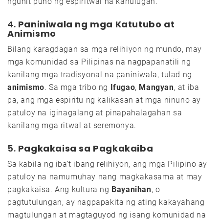
ngunit puno ng espiritwal na kahulugan.
4.
Paniniwala ng mga Katutubo at
Animismo
Bilang karagdagan sa mga relihiyon ng mundo, may
mga komunidad sa Pilipinas na nagpapanatili ng
kanilang mga tradisyonal na paniniwala, tulad ng
animismo
. Sa mga tribo ng
Ifugao
,
Mangyan
, at iba
pa, ang mga espiritu ng kalikasan at mga ninuno ay
patuloy na iginagalang at pinapahalagahan sa
kanilang mga ritwal at seremonya.
5.
Pagkakaisa sa Pagkakaiba
Sa kabila ng iba’t ibang relihiyon, ang mga Pilipino ay
patuloy na namumuhay nang magkakasama at may
pagkakaisa. Ang kultura ng
Bayanihan
, o
pagtutulungan, ay nagpapakita ng ating kakayahang
magtulungan at magtaguyod ng isang komunidad na