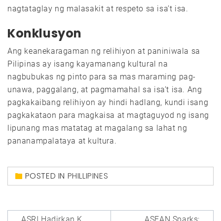
nagtataglay ng malasakit at respeto sa isa’t isa.
Konklusyon
Ang keanekaragaman ng relihiyon at paniniwala sa
Pilipinas ay isang kayamanang kultural na
nagbubukas ng pinto para sa mas maraming pag-
unawa, paggalang, at pagmamahal sa isa’t isa. Ang
pagkakaibang relihiyon ay hindi hadlang, kundi isang
pagkakataon para magkaisa at magtaguyod ng isang
lipunang mas matatag at magalang sa lahat ng
pananampalataya at kultura.
POSTED IN
PHILLIPINES
Post
ASRI Hadirkan K
ASEAN Sparks: