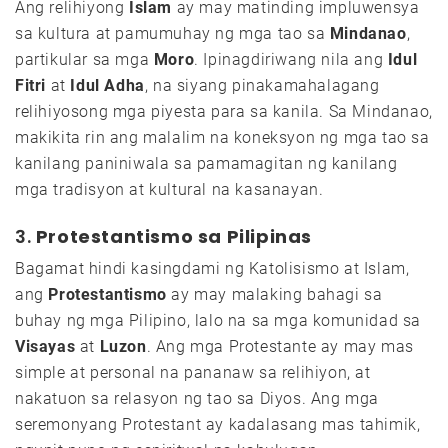
Ang relihiyong
Islam
ay may matinding impluwensya
sa kultura at pamumuhay ng mga tao sa
Mindanao
,
partikular sa mga
Moro
. Ipinagdiriwang nila ang
Idul
Fitri
at
Idul Adha
, na siyang pinakamahalagang
relihiyosong mga piyesta para sa kanila. Sa Mindanao,
makikita rin ang malalim na koneksyon ng mga tao sa
kanilang paniniwala sa pamamagitan ng kanilang
mga tradisyon at kultural na kasanayan.
3.
Protestantismo sa Pilipinas
Bagamat hindi kasingdami ng Katolisismo at Islam,
ang
Protestantismo
ay may malaking bahagi sa
buhay ng mga Pilipino, lalo na sa mga komunidad sa
Visayas
at
Luzon
. Ang mga Protestante ay may mas
simple at personal na pananaw sa relihiyon, at
nakatuon sa relasyon ng tao sa Diyos. Ang mga
seremonyang Protestant ay kadalasang mas tahimik,