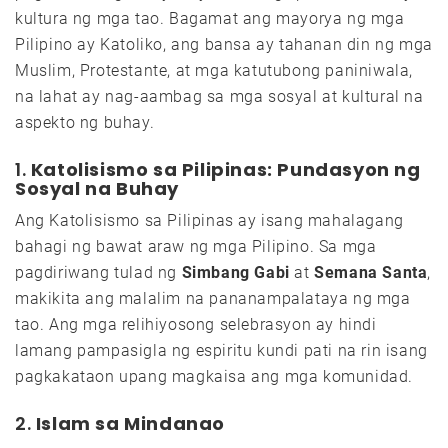
kultura ng mga tao. Bagamat ang mayorya ng mga
Pilipino ay Katoliko, ang bansa ay tahanan din ng mga
Muslim, Protestante, at mga katutubong paniniwala,
na lahat ay nag-aambag sa mga sosyal at kultural na
aspekto ng buhay.
1.
Katolisismo sa Pilipinas: Pundasyon ng
Sosyal na Buhay
Ang Katolisismo sa Pilipinas ay isang mahalagang
bahagi ng bawat araw ng mga Pilipino. Sa mga
pagdiriwang tulad ng
Simbang Gabi
at
Semana Santa
,
makikita ang malalim na pananampalataya ng mga
tao. Ang mga relihiyosong selebrasyon ay hindi
lamang pampasigla ng espiritu kundi pati na rin isang
pagkakataon upang magkaisa ang mga komunidad.
2.
Islam sa Mindanao