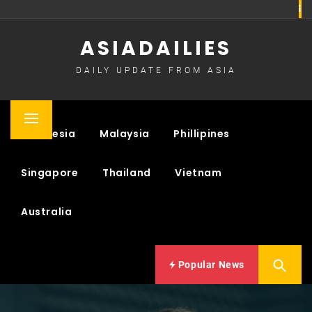
Skip
to
ASIADAILIES
content
DAILY UPDATE FROM ASIA
Primary
Indonesia
Malaysia
Phillipines
Menu
Singapore
Thailand
Vietnam
Australia
Popular News