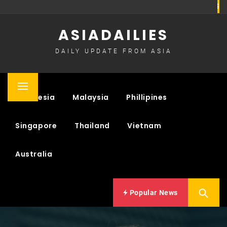
Skip
to
ASIADAILIES
content
DAILY UPDATE FROM ASIA
Primary
Indonesia
Malaysia
Phillipines
Menu
Singapore
Thailand
Vietnam
Australia
Popular News