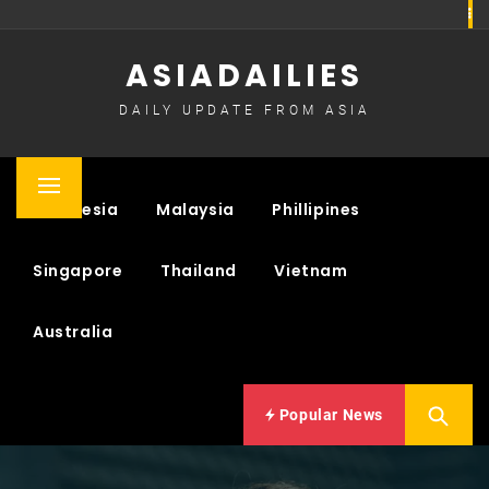
Skip
to
ASIADAILIES
content
DAILY UPDATE FROM ASIA
Primary
Indonesia
Malaysia
Phillipines
Menu
Singapore
Thailand
Vietnam
Australia
Popular News