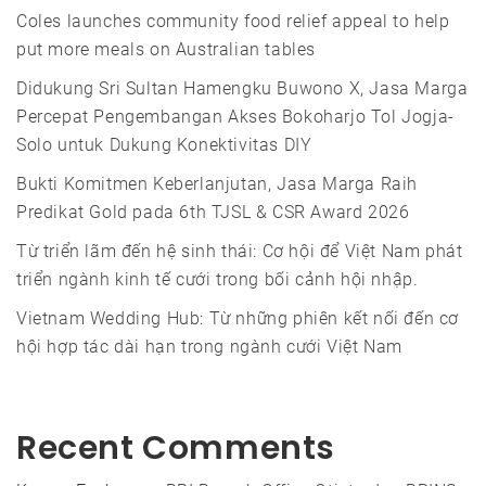
Coles launches community food relief appeal to help
put more meals on Australian tables
Didukung Sri Sultan Hamengku Buwono X, Jasa Marga
Percepat Pengembangan Akses Bokoharjo Tol Jogja-
Solo untuk Dukung Konektivitas DIY
Bukti Komitmen Keberlanjutan, Jasa Marga Raih
Predikat Gold pada 6th TJSL & CSR Award 2026
Từ triển lãm đến hệ sinh thái: Cơ hội để Việt Nam phát
triển ngành kinh tế cưới trong bối cảnh hội nhập.
Vietnam Wedding Hub: Từ những phiên kết nối đến cơ
hội hợp tác dài hạn trong ngành cưới Việt Nam
Recent Comments