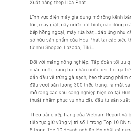
Xuất hàng thép Hòa Phát
Lĩnh vực điện máy gia dụng mở rộng kênh bán,
lớn, máy giặt, cây nước hút bình, các dòng m
bếp hồng ngoại, máy rửa bát,…đáp ứng nhu cầ
sở hữu sản phẩm của Hòa Phát tại các siêu t
tử như Shopee, Lazada, Tiki…
Đối với mảng nông nghiệp, Tập đoàn tối ưu q
chăn nuôi, trang trại chăn nuôi heo, bò, gà tr
dẫn đầu về trứng gà sạch, heo thương phẩm c
đầu vượt sản lượng 300 triệu trứng, ra mắt s
mở rộng các khu công nghiệp hiện có tại Hưn
thuật nhằm phục vụ nhu cầu đầu tư sản xuất
Theo bảng xếp hạng của Vietnam Report và 
tiếp tục giữ vững vị trí số 1 trong Top 10 DN
8 trong Top 10 doanh nghiệp lớn nhất cả nư