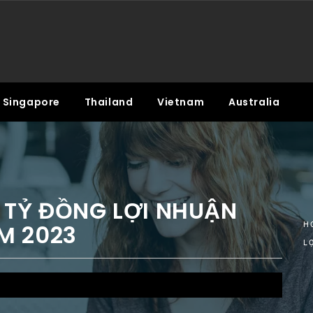
Singapore
Thailand
Vietnam
Australia
 TỶ ĐỒNG LỢI NHUẬN
M 2023
H
L