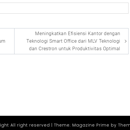
Meningkatkan Efisiensi Kantor dengan
eum
Teknologi Smart Office dari MLV Teknologi
dan Crestron untuk Produktivitas Optimal
ght All right reserved
|
Theme: Magazine Prime by
Them