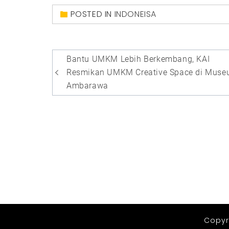
POSTED IN
INDONEISA
Post
Bantu UMKM Lebih Berkembang, KAI
navigation
Resmikan UMKM Creative Space di Mus
Ambarawa
Copyri