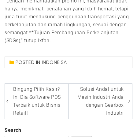
“Dengan memanfaatkan promo ini, masyarakat tidak
hanya menikmati perjalanan yang lebih hemat, tetapi
juga turut mendukung penggunaan transportasi yang
berkelanjutan dan ramah lingkungan, sesuai dengan
semangat **Tujuan Pembangunan Berkelanjutan
(SDGs),” tutup Ixfan.
POSTED IN
INDONEISA
Post
Bingung Pilih Kasir?
Solusi Andal untuk
navigation
Ini Dia Software POS
Mesin Industri Anda
Terbaik untuk Bisnis
dengan Gearbox
Retail!
Industri
Search