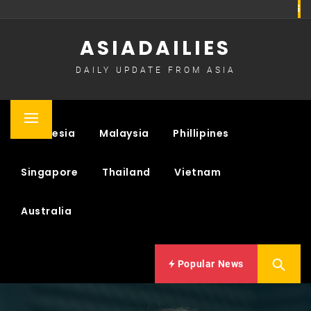
Skip
to
ASIADAILIES
content
DAILY UPDATE FROM ASIA
Primary
Indonesia
Malaysia
Phillipines
Menu
Singapore
Thailand
Vietnam
Australia
Popular News