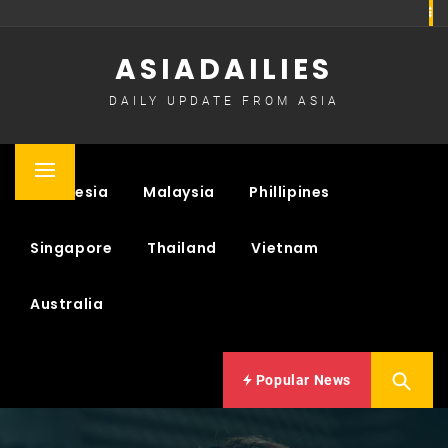
Skip
to
ASIADAILIES
content
DAILY UPDATE FROM ASIA
Primary
Indonesia
Malaysia
Phillipines
Menu
Singapore
Thailand
Vietnam
Australia
Popular News