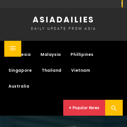
Skip
to
ASIADAILIES
content
DAILY UPDATE FROM ASIA
Primary
Indonesia
Malaysia
Phillipines
Menu
Singapore
Thailand
Vietnam
Australia
Popular News