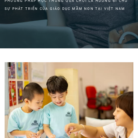
PHƯƠNG PHÁP HỌC THÔNG QUA CHƠI LÀ HƯỚNG ĐI CHO
SỰ PHÁT TRIỂN CỦA GIÁO DỤC MẦM NON TẠI VIỆT NAM