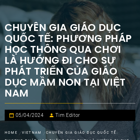
CHUYÊN GIA GIÁO DỤC
QUỐC TẾ: PHƯƠNG PHÁP
HỌC THÔNG QUA CHƠI
LÀ HƯỚNG ĐI CHO SỰ
PHÁT TRIỂN CỦA GIÁO
DỤC MẦM NON TẠI VIỆT
NAM
05/04/2024
Tim Editor
HOME
VIETNAM
CHUYÊN GIA GIÁO DỤC QUỐC TẾ: