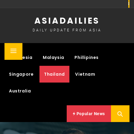
Skip
to
ASIADAILIES
content
DAILY UPDATE FROM ASIA
Primary
Indonesia
Malaysia
Phillipines
Menu
Singapore
Thailand
Vietnam
Australia
Popular News