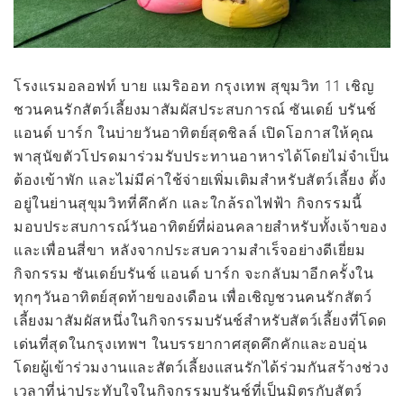
โรงแรมอลอฟท์ บาย แมริออท กรุงเทพ สุขุมวิท 11 เชิญ
ชวนคนรักสัตว์เลี้ยงมาสัมผัสประสบการณ์ ซันเดย์ บรันช์
แอนด์ บาร์ก ในบ่ายวันอาทิตย์สุดชิลล์ เปิดโอกาสให้คุณ
พาสุนัขตัวโปรดมาร่วมรับประทานอาหารได้โดยไม่จำเป็น
ต้องเข้าพัก และไม่มีค่าใช้จ่ายเพิ่มเติมสำหรับสัตว์เลี้ยง ตั้ง
อยู่ในย่านสุขุมวิทที่คึกคัก และใกล้รถไฟฟ้า กิจกรรมนี้
มอบประสบการณ์วันอาทิตย์ที่ผ่อนคลายสำหรับทั้งเจ้าของ
และเพื่อนสี่ขา หลังจากประสบความสำเร็จอย่างดีเยี่ยม
กิจกรรม ซันเดย์บรันช์ แอนด์ บาร์ก จะกลับมาอีกครั้งใน
ทุกๆวันอาทิตย์สุดท้ายของเดือน เพื่อเชิญชวนคนรักสัตว์
เลี้ยงมาสัมผัสหนึ่งในกิจกรรมบรันช์สำหรับสัตว์เลี้ยงที่โดด
เด่นที่สุดในกรุงเทพฯ ในบรรยากาศสุดคึกคักและอบอุ่น
โดยผู้เข้าร่วมงานและสัตว์เลี้ยงแสนรักได้ร่วมกันสร้างช่วง
เวลาที่น่าประทับใจในกิจกรรมบรันช์ที่เป็นมิตรกับสัตว์