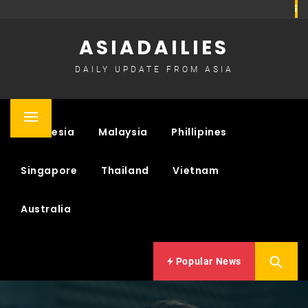
Skip
to
ASIADAILIES
content
DAILY UPDATE FROM ASIA
Primary
Indonesia
Malaysia
Phillipines
Menu
Singapore
Thailand
Vietnam
Australia
Popular News