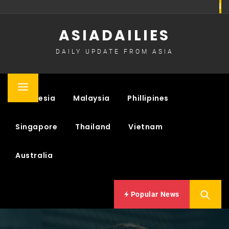
Skip
to
ASIADAILIES
content
DAILY UPDATE FROM ASIA
Primary
Indonesia
Malaysia
Phillipines
Menu
Singapore
Thailand
Vietnam
Australia
Popular News