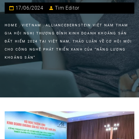
17/06/2024
Tim Editor
HOME
VIETNAM
ALLIANCEBERNSTEIN VIỆT NAM THAM
GIA HỘI NGHỊ THƯỢNG ĐỈNH KINH DOANH KHOÁNG SẢN
ĐẤT HIẾM 2024 TẠI VIỆT NAM, THẢO LUẬN VỀ CƠ HỘI MỚI
CHO CÔNG NGHỆ PHÁT TRIỂN XANH CỦA “NĂNG LƯỢNG
KHOÁNG SẢN”