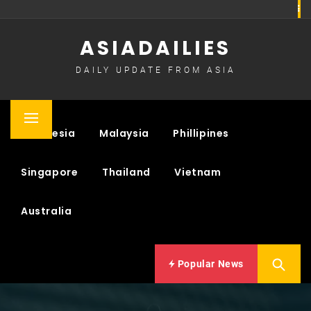
Skip
to
ASIADAILIES
content
DAILY UPDATE FROM ASIA
Primary
Indonesia
Malaysia
Phillipines
Menu
Singapore
Thailand
Vietnam
Australia
Popular News